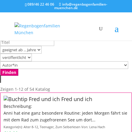
089/46 22 46 06
info@regenbogenfamilien-
muenchen.de
Zeigen
1-12 of 54
Katalog
Fred und ich
Beschreibung:
Anni hat eine ganz besondere Routine: jeden Morgen fährt sie
mit dem Rad zum zugefrorenen See um dort...
Kategorie(n):
Alter 8-12
,
Teenager
,
Zum Selberlesen
Von:
Lena Hach