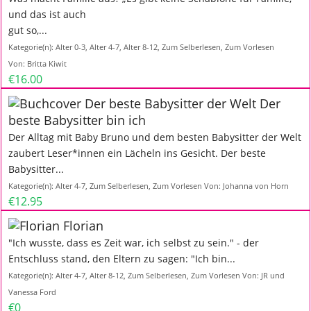
und das ist auch
gut so,...
Kategorie(n):
Alter 0-3
,
Alter 4-7
,
Alter 8-12
,
Zum Selberlesen
,
Zum Vorlesen
Von:
Britta Kiwit
€16.00
Der
beste Babysitter bin ich
Der Alltag mit Baby Bruno und dem besten Babysitter der Welt
zaubert Leser*innen ein Lächeln ins Gesicht. Der beste
Babysitter...
Kategorie(n):
Alter 4-7
,
Zum Selberlesen
,
Zum Vorlesen
Von:
Johanna von Horn
€12.95
Florian
"Ich wusste, dass es Zeit war, ich selbst zu sein." - der
Entschluss stand, den Eltern zu sagen: "Ich bin...
Kategorie(n):
Alter 4-7
,
Alter 8-12
,
Zum Selberlesen
,
Zum Vorlesen
Von:
JR und
Vanessa Ford
€0