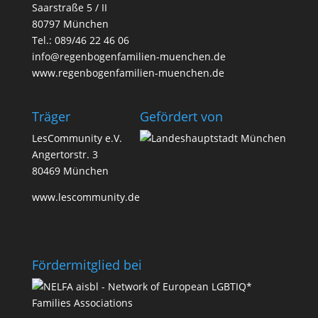
Saarstraße 5 / II
80797 München
Tel.:
089/46 22 46 06
info@regenbogenfamilien-muenchen.de
www.regenbogenfamilien-muenchen.de
Träger
Geför­dert von
LesCommunity e.V.
Angertorstr. 3
80469 München
www.lescommunity.de
Förder­­mit­glied bei