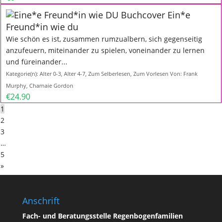
Ein*e
Freund*in wie du
Wie schön es ist, zusammen rumzualbern, sich gegenseitig
anzufeuern, miteinander zu spielen, voneinander zu lernen
und füreinander...
Kategorie(n):
Alter 0-3
,
Alter 4-7
,
Zum Selberlesen
,
Zum Vorlesen
Von:
Frank
Murphy, Charnaie Gordon
€24.90
1
2
3
…
5
»
Anschrift
Fach- und Beratungsstelle Regenbogenfamilien