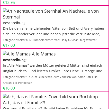
€12.95
An Nachteule von
Sternhai
Beschreibung:
Die beiden alleinerziehenden Väter von Bett und Avery haben
sich ineinander verliebt und haben jetzt die verrückte Idee,...
Kategorie(n):
Alter 8-12
,
Zum Selberlesen
Von:
Holly G. Sloan, Meg Wolitzer
€17.00
Alle Mamas
Beschreibung:
In „Alle Mamas“ werden Mütter gefeiert! Mütter sind einfach
unglaublich toll und leisten Großes. Ihre Liebe, Fürsorge und...
Kategorie(n):
Alter 4-7
,
Zum Selberlesen
,
Zum Vorlesen
Von:
Sarah Kate Ellis,
Kristen Ellis-Henderson
€16.00
Ach, das ist Familie?!
Was macht Familie aus? „Es gibt keine Schablone für Familie,