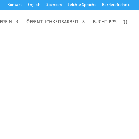
Kontakt
English
Spenden
Leichte Sprache
Barrierefreiheit
EREIN
ÖFFENTLICHKEITSARBEIT
BUCHTIPPS