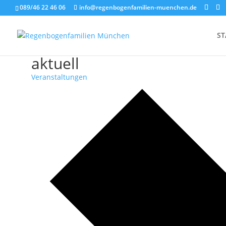
089/46 22 46 06
info@regenbogenfamilien-muenchen.de
ST
aktuell
Veranstaltungen