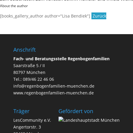
About the author
[books_gallery_author author="Lisa Bendiek"]
Zurück
Anschrift
Fach- und Beratungsstelle Regenbogenfamilien
Saarstraße 5 / II
80797 München
Tel.:
089/46 22 46 06
info@regenbogenfamilien-muenchen.de
www.regenbogenfamilien-muenchen.de
Träger
Geför­dert von
LesCommunity e.V.
Angertorstr. 3