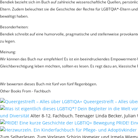
Bendiek bezieht sich im Buch auf zahlreiche wissenschaftliche Quellen, persönl
Eltern. Zudem beleuchtet sie die Geschichte der Rechte für LGBTQIA*-Eltern un
bewältigt haben.
Besonderheiten:
Bendiek schreibt auf eine humorvolle, pragmatische und stellenweise provokante 
zu legen.
Meinung:
Wir können das Buch nur empfehlen! Es ist ein beeindruckendes Empowerment-We
Gleichberechtigung leben möchten, sollten es lesen. Es regt dazu an, klassische
Wir bewerten dieses Buch mit fünf von fünf Regenbögen.
Other Books From - Fachbuch
Queergestreift – Alles üb
und Diversität
Alter 8-12
,
Fachbuch
,
Teenager
Linda Becker, Julian
PRIDE! Ein
Zum Selberlesen
,
Zum Vorlesen
Schirin Homeier und Irmela Wiem