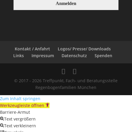
Kontakt / Anfahrt
Logos/ Presse/ Downloads
Links
Impressum
Datenschutz
Spenden
© 2017 - 2026 Treffpunkt, Fach- und Beratungsstelle
Regenbogenfamilien München
Zum Inhalt springen
Werkzeugleiste öffnen
Barriere-Armut
Text vergrößern
Text verkleinern