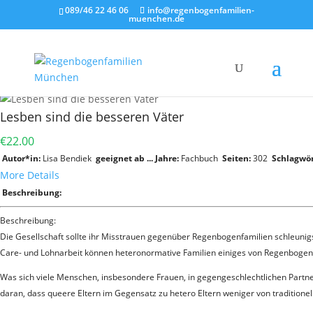
089/46 22 46 06
info@regenbogenfamilien-
muenchen.de
Lesben sind die besseren Väter
€22.00
Autor*in:
Lisa Bendiek
geeignet ab ... Jahre:
Fachbuch
Seiten:
302
Schlagwör
More Details
Beschreibung:
Beschreibung:
Die Gesellschaft sollte ihr Misstrauen gegenüber Regenbogenfamilien schleunigs
Care- und Lohnarbeit können heteronormative Familien einiges von Regenbogenf
Was sich viele Menschen, insbesondere Frauen, in gegengeschlechtlichen Partner
daran, dass queere Eltern im Gegensatz zu hetero Eltern weniger von traditionel