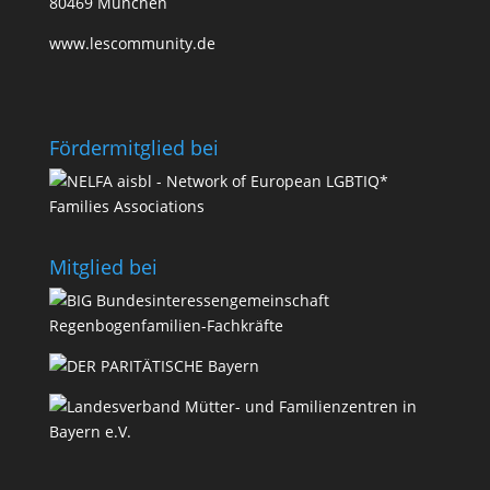
80469 München
www.lescommunity.de
Förder­­mit­glied bei
Mit­glied bei