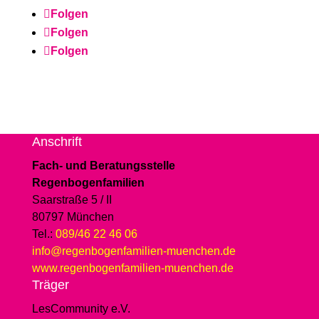
Folgen
Folgen
Folgen
Anschrift
Fach- und Beratungsstelle
Regenbogenfamilien
Saarstraße 5 / II
80797 München
Tel.:
089/46 22 46 06
info@regenbogenfamilien-muenchen.de
www.regenbogenfamilien-muenchen.de
Träger
LesCommunity e.V.