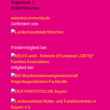
Angertorstr. 3
80469 München
www.lescommunity.de
Geför­dert von
Förder­­mit­glied bei
Mit­glied bei