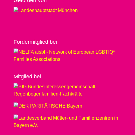
Geför­dert von
Förder­­mit­glied bei
Mit­glied bei