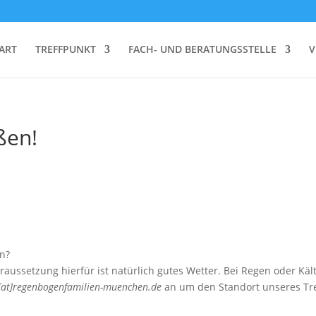
ART
TREFFPUNKT
FACH- UND BERATUNGSSTELLE
V
ßen!
en?
aussetzung hierfür ist natürlich gutes Wetter. Bei Regen oder Kälte
[at]regenbogenfamilien-muenchen.de
an um den Standort unseres Tref