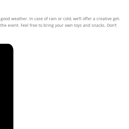
 good weather.
In case of rain or cold, we’ll offer a creative get-
f the event. Feel free to bring your own toys and snacks.
Don’t