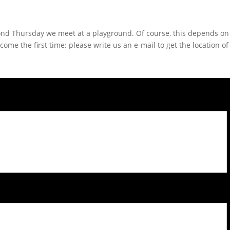
nd Thursday we meet at a playground.
Of course, this depends on
come the first time: please write us an e-mail to get the location o