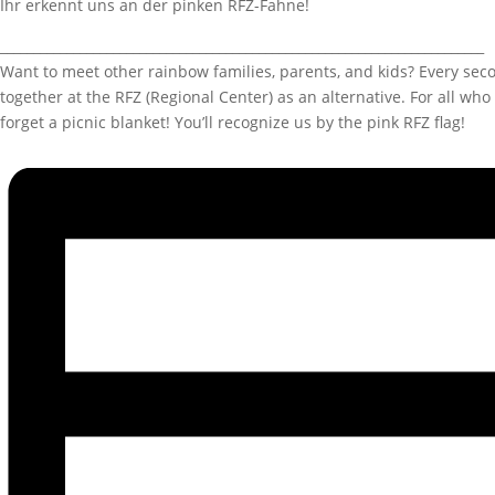
Ihr erkennt uns an der pinken RFZ-Fahne!
_________________________________________________________________________
Want to meet other rainbow families, parents, and kids?
Every seco
together at the RFZ (Regional Center) as an alternative.
For all who 
forget a picnic blanket!
You’ll recognize us by the pink RFZ flag!