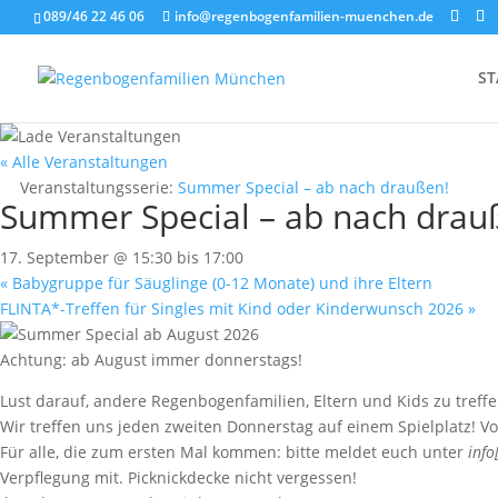
089/46 22 46 06
info@regenbogenfamilien-muenchen.de
ST
« Alle Veranstaltungen
Veranstaltungsserie:
Summer Special – ab nach draußen!
Summer Special – ab nach drau
17. September @ 15:30
bis
17:00
«
Babygruppe für Säuglinge (0-12 Monate) und ihre Eltern
FLINTA*-Treffen für Singles mit Kind oder Kinderwunsch 2026
»
Achtung: ab August immer donnerstags!
Lust darauf, andere Regenbogenfamilien, Eltern und Kids zu treff
Wir treffen uns jeden zweiten Donnerstag auf einem Spielplatz! Vor
Für alle, die zum ersten Mal kommen: bitte meldet euch unter
info
Verpflegung mit. Picknickdecke nicht vergessen!