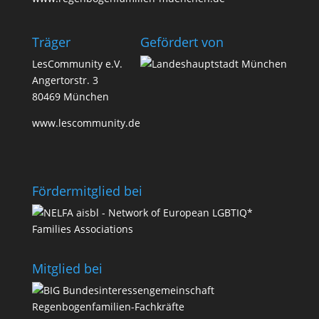
Träger
Geför­dert von
LesCommunity e.V.
Angertorstr. 3
80469 München
www.lescommunity.de
Förder­­mit­glied bei
Mit­glied bei