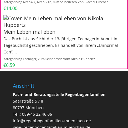
Kategorie(n):
Alter 4-7
,
Alter 8-12
,
Zum Selberlesen
Von:
Rachel Greener
€14.00
Mein Leben mal eben
Das Buch ist aus Sicht der 13-jährigen Teenagerin Anouk im
Tagebuchstil geschrieben. Es handelt von ihrem „Unnormal-
Gen“,...
Kategorie(n):
Teenager
,
Zum Selberlesen
Von:
Nikola Huppertz
€6.59
Anschrift
Fach- und Beratungsstelle Regenbogenfamilien
Saarstraße 5 / II
80797 München
Tel.:
089/46 22 46 06
info@regenbogenfamilien-muenchen.de
www.regenbogenfamilien-muenchen.de