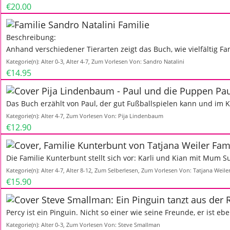
€20.00
Familie
Beschreibung:
Anhand verschiedener Tierarten zeigt das Buch, wie vielfältig Fa
Kategorie(n):
Alter 0-3
,
Alter 4-7
,
Zum Vorlesen
Von:
Sandro Natalini
€14.95
Pau
Das Buch erzählt von Paul, der gut Fußballspielen kann und im 
Kategorie(n):
Alter 4-7
,
Zum Vorlesen
Von:
Pija Lindenbaum
€12.90
Fami
Die Familie Kunterbunt stellt sich vor: Karli und Kian mit Mum
Kategorie(n):
Alter 4-7
,
Alter 8-12
,
Zum Selberlesen
,
Zum Vorlesen
Von:
Tatjana Weile
€15.90
Percy ist ein Pinguin. Nicht so einer wie seine Freunde, er ist eb
Kategorie(n):
Alter 0-3
,
Zum Vorlesen
Von:
Steve Smallman