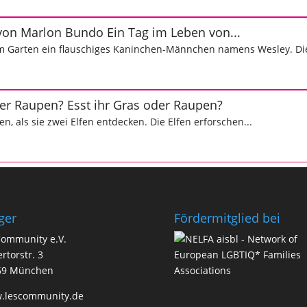
Ein Tag im Leben von...
im Garten ein flauschiges Kaninchen-Männchen namens Wesley. Die
Esst ihr Gras oder Raupen?
, als sie zwei Elfen entdecken. Die Elfen erforschen...
ger
Förder­­mit­glied b
ommunity e.V.
rtorstr. 3
69 München
.lescommunity.de