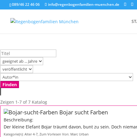
089/46 22 46 06
info@regenbogenfamilien-muenchen.de
ST
Zeigen
1-7 of 7
Katalog
Bojar sucht Farben
Beschreibung:
Der kleine Elefant Bojar träumt davon, bunt zu sein. Doch nieman
Kategorie(n):
Alter 4-7
,
Zum Vorlesen
Von:
Marc Urban