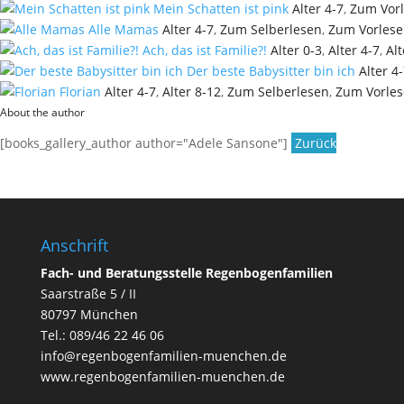
Mein Schatten ist pink
Alter 4-7
,
Zum Vor
Alle Mamas
Alter 4-7
,
Zum Selberlesen
,
Zum Vorles
Ach, das ist Familie?!
Alter 0-3
,
Alter 4-7
,
Alt
Der beste Babysitter bin ich
Alter 4
Florian
Alter 4-7
,
Alter 8-12
,
Zum Selberlesen
,
Zum Vorle
About the author
[books_gallery_author author="Adele Sansone"]
Zurück
Anschrift
Fach- und Beratungsstelle Regenbogenfamilien
Saarstraße 5 / II
80797 München
Tel.:
089/46 22 46 06
info@regenbogenfamilien-muenchen.de
www.regenbogenfamilien-muenchen.de