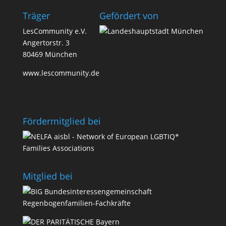
Träger
Geför­dert von
LesCommunity e.V.
Angertorstr. 3
80469 München
www.lescommunity.de
Förder­­mit­glied bei
Mit­glied bei