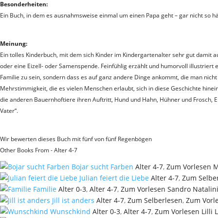
Besonderheiten:
Ein Buch, in dem es ausnahmsweise einmal um einen Papa geht – gar nicht so häu
Meinung:
Ein tolles Kinderbuch, mit dem sich Kinder im Kindergartenalter sehr gut damit a
oder eine Eizell- oder Samenspende. Feinfühlig erzählt und humorvoll illustrier
Familie zu sein, sondern dass es auf ganz andere Dinge ankommt, die man nicht
Mehrstimmigkeit, die es vielen Menschen erlaubt, sich in diese Geschichte hine
die anderen Bauernhoftiere ihren Auftritt, Hund und Hahn, Hühner und Frosch, 
Vater“.
Wir bewerten dieses Buch mit fünf von fünf Regenbögen
Other Books From - Alter 4-7
Bojar sucht Farben
Alter 4-7
,
Zum Vorlesen
M
Julian feiert die Liebe
Alter 4-7
,
Zum Selbe
Familie
Alter 0-3
,
Alter 4-7
,
Zum Vorlesen
Sandro Natalin
Jill ist anders
Alter 4-7
,
Zum Selberlesen
,
Zum Vorl
Wunschkind
Alter 0-3
,
Alter 4-7
,
Zum Vorlesen
Lilli