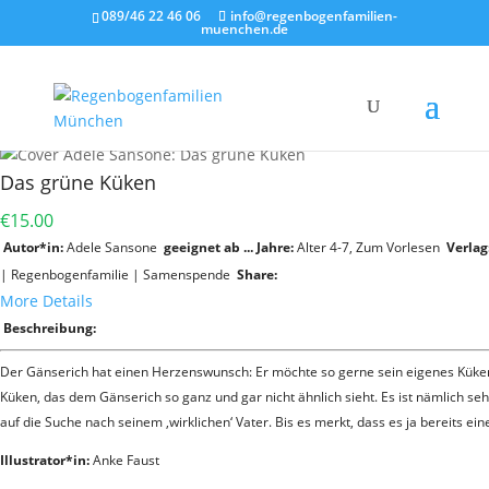
089/46 22 46 06
info@regenbogenfamilien-
muenchen.de
Das grüne Küken
€15.00
Autor*in:
Adele Sansone
geeignet ab ... Jahre:
Alter 4-7
,
Zum Vorlesen
Verlag
|
Regenbogenfamilie
|
Samenspende
Share:
More Details
Beschreibung:
Der Gänserich hat einen Herzenswunsch: Er möchte so gerne sein eigenes Küken g
Küken, das dem Gänserich so ganz und gar nicht ähnlich sieht. Es ist nämlich s
auf die Suche nach seinem ‚wirklichen‘ Vater. Bis es merkt, dass es ja bereits ein
Illustrator*in:
Anke Faust