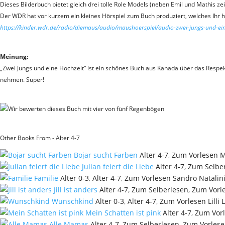
Dieses Bilderbuch bietet gleich drei tolle Role Models (neben Emil und Mathis 
Der WDR hat vor kurzem ein kleines Hörspiel zum Buch produziert, welches Ihr hi
https://kinder.wdr.de/radio/diemaus/audio/maushoerspiel/audio-zwei-jungs-und-ei
Meinung:
„Zwei Jungs und eine Hochzeit“ ist ein schönes Buch aus Kanada über das Respekti
nehmen. Super!
Other Books From - Alter 4-7
Bojar sucht Farben
Alter 4-7
,
Zum Vorlesen
M
Julian feiert die Liebe
Alter 4-7
,
Zum Selbe
Familie
Alter 0-3
,
Alter 4-7
,
Zum Vorlesen
Sandro Natalin
Jill ist anders
Alter 4-7
,
Zum Selberlesen
,
Zum Vorl
Wunschkind
Alter 0-3
,
Alter 4-7
,
Zum Vorlesen
Lilli
Mein Schatten ist pink
Alter 4-7
,
Zum Vor
Alle Mamas
Alter 4-7
,
Zum Selberlesen
,
Zum Vorles