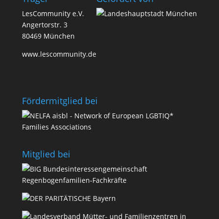
LesCommunity e.V.
Angertorstr. 3
80469 München
www.lescommunity.de
Förder­­mit­glied bei
Mit­glied bei