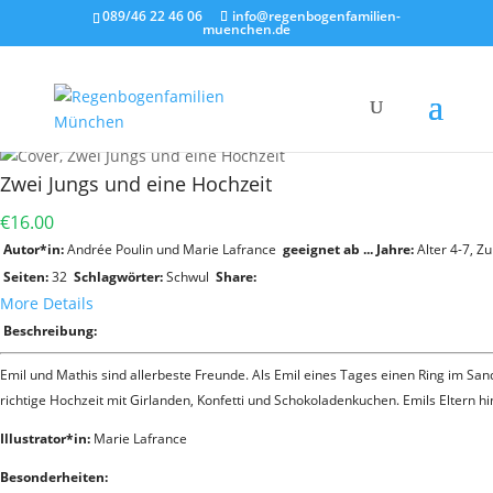
089/46 22 46 06
info@regenbogenfamilien-
muenchen.de
Zwei Jungs und eine Hochzeit
€16.00
Autor*in:
Andrée Poulin und Marie Lafrance
geeignet ab ... Jahre:
Alter 4-7
,
Zu
Seiten:
32
Schlagwörter:
Schwul
Share:
More Details
Beschreibung:
Emil und Mathis sind allerbeste Freunde. Als Emil eines Tages einen Ring im San
richtige Hochzeit mit Girlanden, Konfetti und Schokoladenkuchen. Emils Eltern h
Illustrator*in:
Marie Lafrance
Besonderheiten: