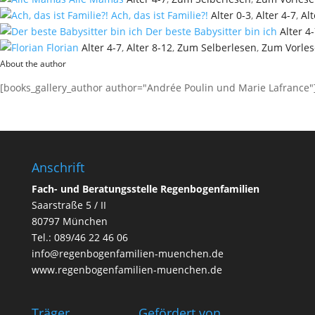
Ach, das ist Familie?!
Alter 0-3
,
Alter 4-7
,
Alt
Der beste Babysitter bin ich
Alter 4
Florian
Alter 4-7
,
Alter 8-12
,
Zum Selberlesen
,
Zum Vorle
About the author
[books_gallery_author author="Andrée Poulin und Marie Lafrance"
Anschrift
Fach- und Beratungsstelle Regenbogenfamilien
Saarstraße 5 / II
80797 München
Tel.:
089/46 22 46 06
info@regenbogenfamilien-muenchen.de
www.regenbogenfamilien-muenchen.de
Träger
Geför­dert von