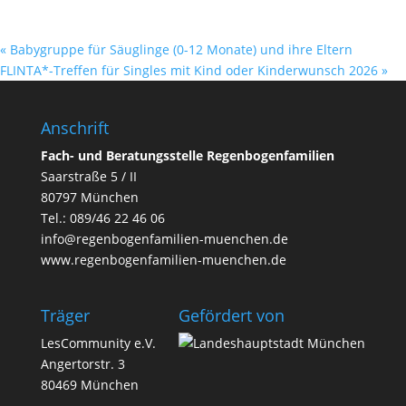
«
Babygruppe für Säuglinge (0-12 Monate) und ihre Eltern
FLINTA*-Treffen für Singles mit Kind oder Kinderwunsch 2026
»
Anschrift
Fach- und Beratungsstelle Regenbogenfamilien
Saarstraße 5 / II
80797 München
Tel.:
089/46 22 46 06
info@regenbogenfamilien-muenchen.de
www.regenbogenfamilien-muenchen.de
Träger
Geför­dert von
LesCommunity e.V.
Angertorstr. 3
80469 München