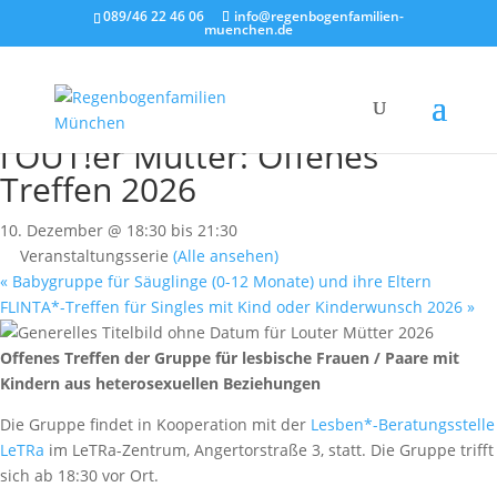
089/46 22 46 06
info@regenbogenfamilien-
muenchen.de
« Alle Veranstaltungen
l’OUT!er Mütter: Offenes
Treffen 2026
10. Dezember @ 18:30
bis
21:30
Veranstaltungsserie
(Alle ansehen)
«
Babygruppe für Säuglinge (0-12 Monate) und ihre Eltern
FLINTA*-Treffen für Singles mit Kind oder Kinderwunsch 2026
»
Offenes Treffen der Gruppe für lesbische Frauen / Paare mit
Kindern aus heterosexuellen Beziehungen
Die Gruppe findet in Kooperation mit der
Lesben*-Beratungsstelle
LeTRa
im LeTRa-Zentrum, Angertorstraße 3, statt. Die Gruppe trifft
sich ab 18:30 vor Ort.