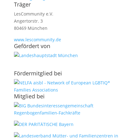
Träger
LesCommunity e.V.
Angertorstr. 3
80469 München
www.lescommunity.de
Geför­dert von
Förder­­mit­glied bei
Mit­glied bei