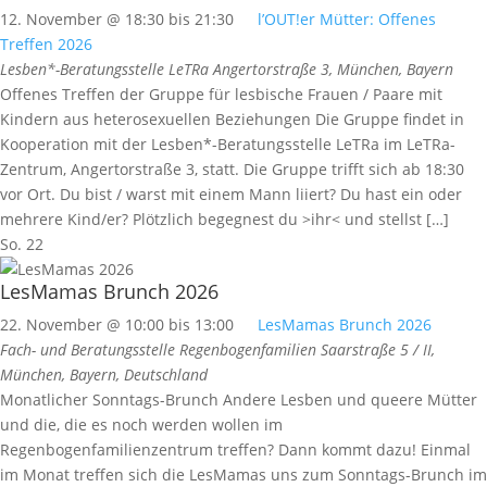
12. November @ 18:30
bis
21:30
l’OUT!er Mütter: Offenes
Treffen 2026
Lesben*-Beratungsstelle LeTRa
Angertorstraße 3, München, Bayern
Offenes Treffen der Gruppe für lesbische Frauen / Paare mit
Kindern aus heterosexuellen Beziehungen Die Gruppe findet in
Kooperation mit der Lesben*-Beratungsstelle LeTRa im LeTRa-
Zentrum, Angertorstraße 3, statt. Die Gruppe trifft sich ab 18:30
vor Ort. Du bist / warst mit einem Mann liiert? Du hast ein oder
mehrere Kind/er? Plötzlich begegnest du >ihr< und stellst […]
So.
22
LesMamas Brunch 2026
22. November @ 10:00
bis
13:00
LesMamas Brunch 2026
Fach- und Beratungsstelle Regenbogenfamilien
Saarstraße 5 / II,
München, Bayern, Deutschland
Monatlicher Sonntags-Brunch Andere Lesben und queere Mütter
und die, die es noch werden wollen im
Regenbogenfamilienzentrum treffen? Dann kommt dazu! Einmal
im Monat treffen sich die LesMamas uns zum Sonntags-Brunch im