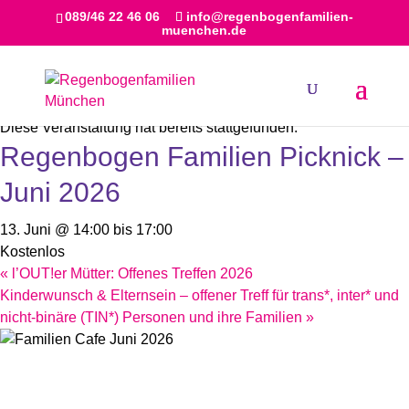
089/46 22 46 06
info@regenbogenfamilien-
muenchen.de
« Alle Veranstaltungen
Diese Veranstaltung hat bereits stattgefunden.
Regenbogen Familien Picknick –
Juni 2026
13. Juni @ 14:00
bis
17:00
Kostenlos
«
l’OUT!er Mütter: Offenes Treffen 2026
Kinderwunsch & Elternsein – offener Treff für trans*, inter* und
nicht-binäre (TIN*) Personen und ihre Familien
»