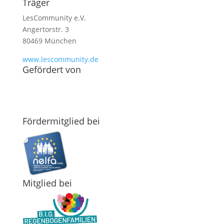
Träger
LesCommunity e.V.
Angertorstr. 3
80469 München
www.lescommunity.de
Geför­dert von
Förder­­mit­glied bei
Mit­glied bei