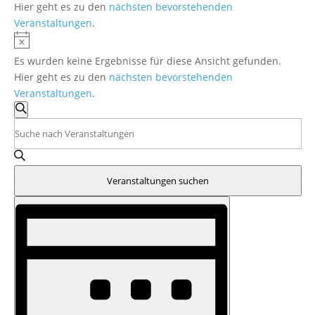
Hier geht es zu den
nächsten bevorstehenden
Veranstaltungen
.
Hinweis
Es wurden keine Ergebnisse für diese Ansicht gefunden.
Hier geht es zu den
nächsten bevorstehenden
Veranstaltungen
.
Veranstaltungen
Suche
Suche
Bitte
und
Schlüsselwort
eingeben.
Ansichten,
Suche
Navigation
Veranstaltungen suchen
nach
Veranstaltung
Veranstaltungen
Ansichten-
Schlüsselwort.
Navigation